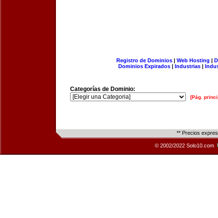
Registro de Dominios
|
Web Hosting
|
D
Dominios Expirados
|
Industrias
|
Indu
Categorías de Dominio:
[Pág. princi
** Precios expre
© 2002/2022 Solo10.com