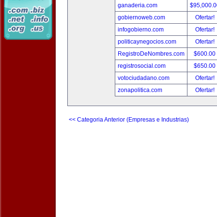
ganaderia.com
$95,000.
gobiernoweb.com
Ofertar!
infogobierno.com
Ofertar!
politicaynegocios.com
Ofertar!
RegistroDeNombres.com
$600.00
registrosocial.com
$650.00
votociudadano.com
Ofertar!
zonapolitica.com
Ofertar!
<< Categoria Anterior (Empresas e Industrias)