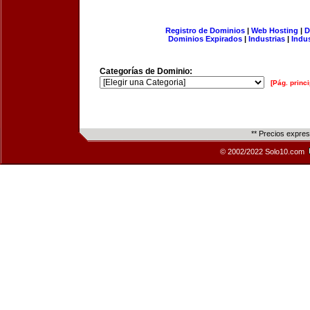
Registro de Dominios
|
Web Hosting
|
D
Dominios Expirados
|
Industrias
|
Indu
Categorías de Dominio:
[Pág. princi
** Precios expre
© 2002/2022 Solo10.com