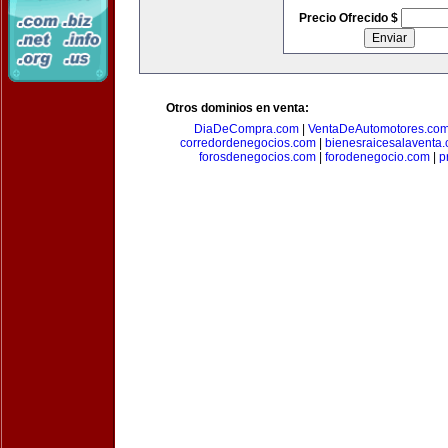
Precio Ofrecido $
Otros dominios en venta:
DiaDeCompra.com
|
VentaDeAutomotores.co
corredordenegocios.com
|
bienesraicesalaventa
forosdenegocios.com
|
forodenegocio.com
|
p