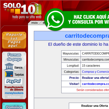
carritodecompr
El dueño de este dominio lo ha
Mayusculas:
CARRITODECOMP
Minusculas:
carritodecompra.co
Longitud:
15 caracteres
Categorias:
Compras y Comercio
Precio:
Realizar una oferta
Visitar!
carritodecompra.c
Serán consideradas ofer
Realizar una Oferta