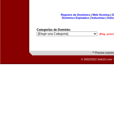
Registro de Dominios
|
Web Hosting
|
D
Dominios Expirados
|
Industrias
|
Indu
Categorías de Dominio:
[Pág. princi
** Precios expre
© 2002/2022 Solo10.com