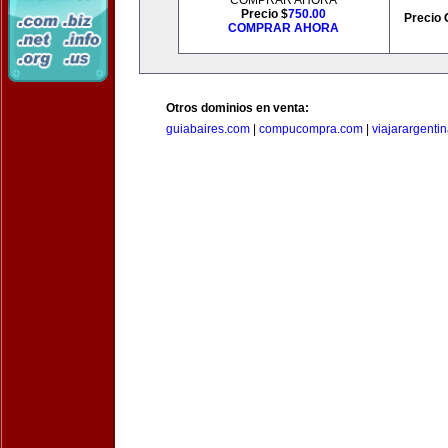
COMPRAR AHORA
Precio $
750.00
Precio 
COMPRAR AHORA
Otros dominios en venta:
guiabaires.com
|
compucompra.com
|
viajarargenti