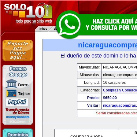
nicaraguacompr
El dueño de este dominio lo ha
Mayusculas:
NICARAGUACOMP
Minusculas:
nicaraguacompras.
Longitud:
16 caracteres
Categorias:
Compras y Comercio
Precio:
$650.00
Visitar!
nicaraguacompras
Serán consideradas ofer
R