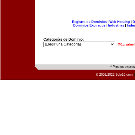
Registro de Dominios
|
Web Hosting
|
D
Dominios Expirados
|
Industrias
|
Indu
Categorías de Dominio:
[Pág. princi
** Precios expre
© 2002/2022 Solo10.com