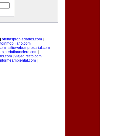
|
ofertaspropiedades.com
|
oinmobiliario.com
|
com
|
sitiowebempresarial.com
|
expertofinanciero.com
|
ais.com
|
viajedirecto.com
|
informeambiental.com
|