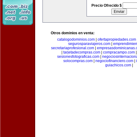
Precio Ofrecido $
Otros dominios en venta:
catalogodominios.com
|
ofertapropiedades.com
segurosparaviajeros.com
|
emprendimient
secretariaprofesional.com
|
empresasdominicanas.
|
tarjetadecompras.com
|
compracampo.com
sesionesfotograficas.com
|
negociosinternacion
solocompras.com
|
negociofinanciero.com
|
guiachicos.com
|