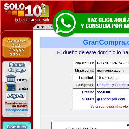
GranCompra.
El dueño de este dominio lo ha
Mayusculas:
GRANCOMPRA.CO
Minusculas:
grancompra.com
Longitud:
10 caracteres
Categorias:
Compras y Comercio
Precio:
$550.00
Visitar!
grancompra.com
Serán consideradas ofer
R