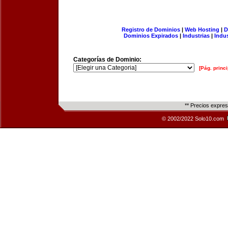
Registro de Dominios
|
Web Hosting
|
D
Dominios Expirados
|
Industrias
|
Indu
Categorías de Dominio:
[Pág. princi
** Precios expre
© 2002/2022 Solo10.com