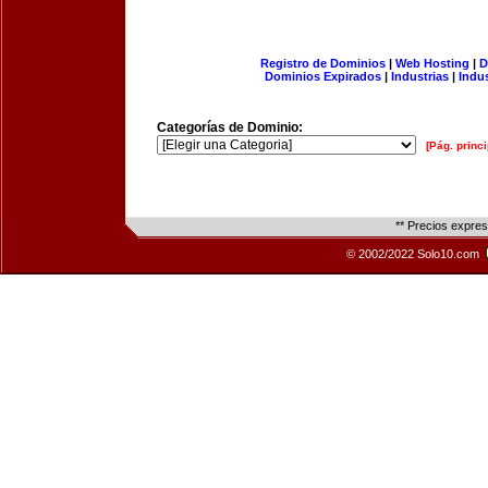
Registro de Dominios
|
Web Hosting
|
D
Dominios Expirados
|
Industrias
|
Indu
Categorías de Dominio:
[Pág. princi
** Precios expre
© 2002/2022 Solo10.com