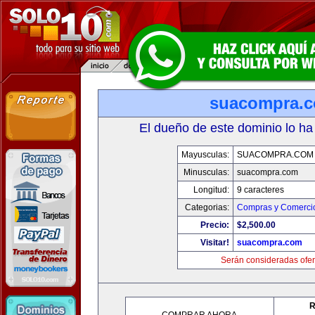
suacompra.
El dueño de este dominio lo ha
Mayusculas:
SUACOMPRA.COM
Minusculas:
suacompra.com
Longitud:
9 caracteres
Categorias:
Compras y Comercio
Precio:
$2,500.00
Visitar!
suacompra.com
Serán consideradas ofer
R