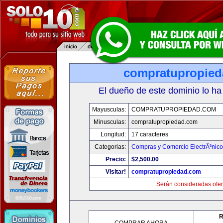
compratupropie
El dueño de este dominio lo ha
Mayusculas:
COMPRATUPROPIEDAD.COM
Minusculas:
compratupropiedad.com
Longitud:
17 caracteres
Categorias:
Compras y Comercio ElectrÃ³nico
Precio:
$2,500.00
Visitar!
compratupropiedad.com
Serán consideradas ofer
R