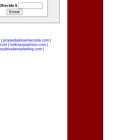
Ofrecido $
|
propiedadesenlacosta.com
|
.com
|
noticiasyopinion.com
|
nsultorademarketing.com
|