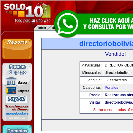
directorioboliv
Vendido!
Mayusculas:
DIRECTORIOBOL
Minusculas:
directoriobolivia
Longitud:
17 caracteres
Categorias:
Portales
Precio:
Realizar una ofer
Visitar!
directoriobolivi
Serán consideradas ofer