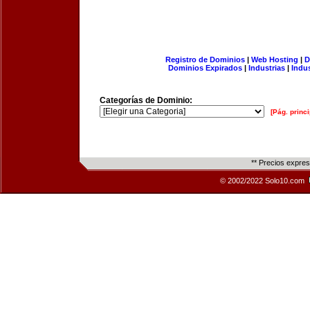
Registro de Dominios
|
Web Hosting
|
D
Dominios Expirados
|
Industrias
|
Indu
Categorías de Dominio:
[Pág. princi
** Precios expre
© 2002/2022 Solo10.com