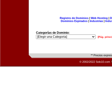
Registro de Dominios
|
Web Hosting
|
D
Dominios Expirados
|
Industrias
|
Indu
Categorías de Dominio:
[Pág. princi
** Precios expre
© 2002/2022 Solo10.com