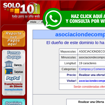
asociaciondecom
El dueño de este dominio lo ha
Mayusculas:
ASOCIACIONDEC
Minusculas:
asociaciondecompr
Longitud:
19 caracteres
Categorias:
Compras y Comercio
Precio:
Realizar una oferta
Visitar!
asociaciondecomp
Serán consideradas ofer
Realizar una Oferta