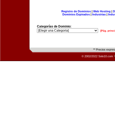
Registro de Dominios
|
Web Hosting
|
D
Dominios Expirados
|
Industrias
|
Indu
Categorías de Dominio:
[Pág. princi
** Precios expre
© 2002/2022 Solo10.com