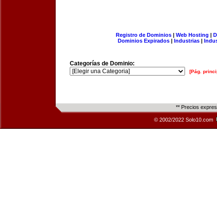
Registro de Dominios
|
Web Hosting
|
D
Dominios Expirados
|
Industrias
|
Indu
Categorías de Dominio:
[Pág. princi
** Precios expre
© 2002/2022 Solo10.com