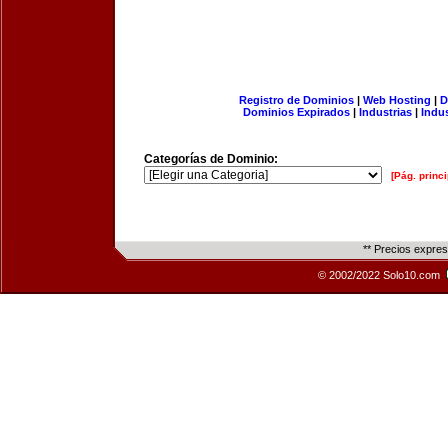
Registro de Dominios
|
Web Hosting
|
D
Dominios Expirados
|
Industrias
|
Indu
Categorías de Dominio:
[Pág. princi
** Precios expre
© 2002/2022 Solo10.com