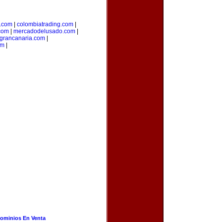
.com
|
colombiatrading.com
|
.com
|
mercadodelusado.com
|
grancanaria.com
|
om
|
ominios En Venta