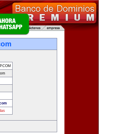
com
P.COM
com
.com
tas