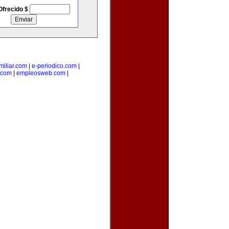
Ofrecido $
iliar.com
|
e-periodico.com
|
.com
|
empleosweb.com
|