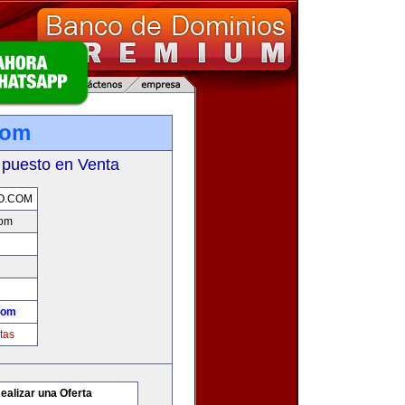
com
 puesto en Venta
O.COM
com
com
tas
ealizar una Oferta