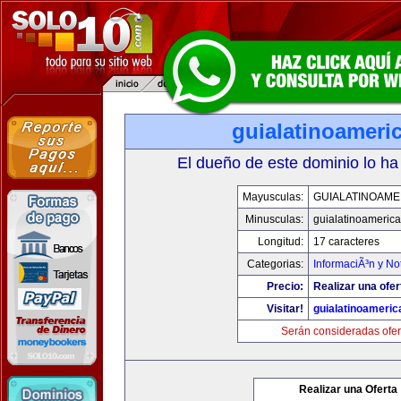
guialatinoameri
El dueño de este dominio lo ha
Mayusculas:
GUIALATINOAME
Minusculas:
guialatinoameric
Longitud:
17 caracteres
Categorias:
InformaciÃ³n y Not
Precio:
Realizar una ofer
Visitar!
guialatinoameri
Serán consideradas ofer
Realizar una Oferta