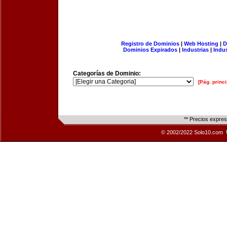
Registro de Dominios
|
Web Hosting
|
D
Dominios Expirados
|
Industrias
|
Indu
Categorías de Dominio:
[Pág. princi
** Precios expre
© 2002/2022 Solo10.com